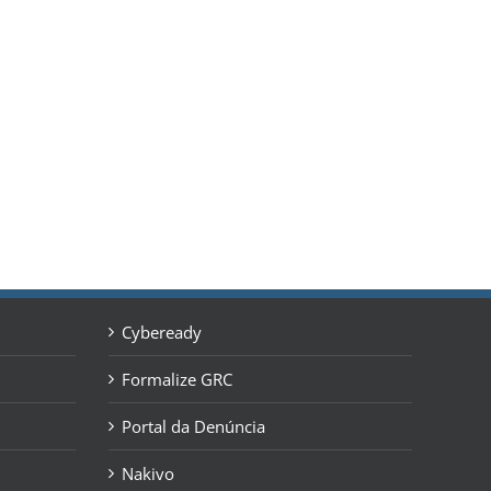
Cybeready
Formalize GRC
Portal da Denúncia
Nakivo