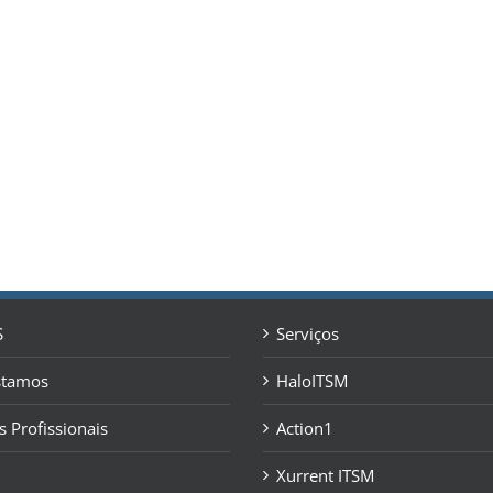
S
Serviços
stamos
HaloITSM
s Profissionais
Action1
Xurrent ITSM