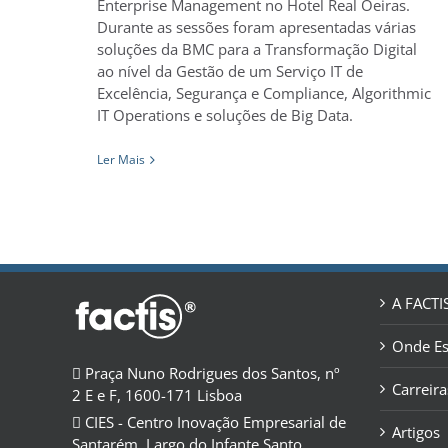
Enterprise Management no Hotel Real Oeiras.
Durante as sessões foram apresentadas várias
soluções da BMC para a Transformação Digital
ao nível da Gestão de um Serviço IT de
Excelência, Segurança e Compliance, Algorithmic
IT Operations e soluções de Big Data.
Ler Mais
A FACTI
Onde E
Praça Nuno Rodrigues dos Santos, nº
Carreira
2 E e F, 1600-171 Lisboa
CIES - Centro Inovação Empresarial de
Artigos
Santarém, Largo do Infante Santo,