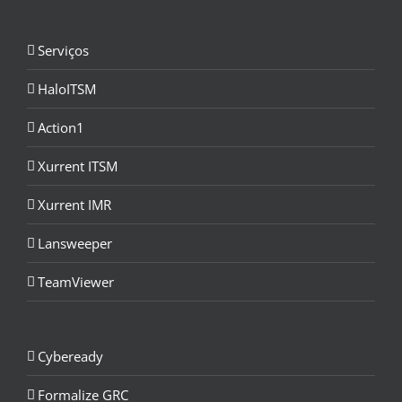
Serviços
HaloITSM
Action1
Xurrent ITSM
Xurrent IMR
Lansweeper
TeamViewer
Cybeready
Formalize GRC