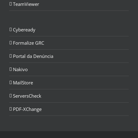
TeamViewer
Cybeready
Formalize GRC
Portal da Denúncia
Nakivo
MailStore
ServersCheck
PDF-XChange