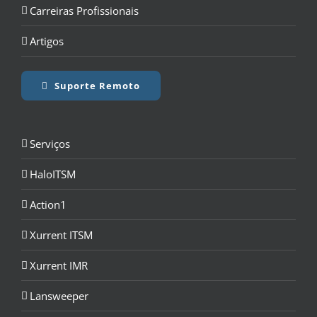
Carreiras Profissionais
Artigos
Suporte Remoto
Serviços
HaloITSM
Action1
Xurrent ITSM
Xurrent IMR
Lansweeper