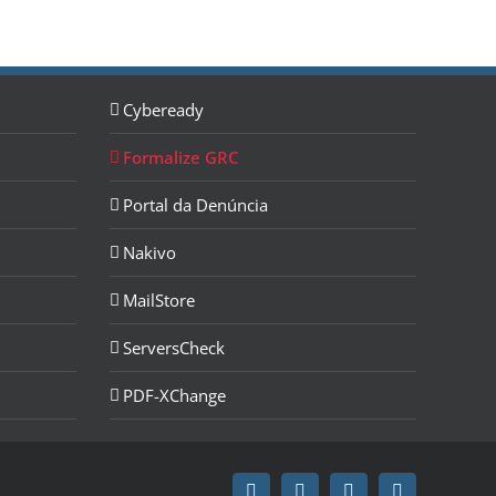
Cybeready
Formalize GRC
Portal da Denúncia
Nakivo
MailStore
ServersCheck
PDF-XChange