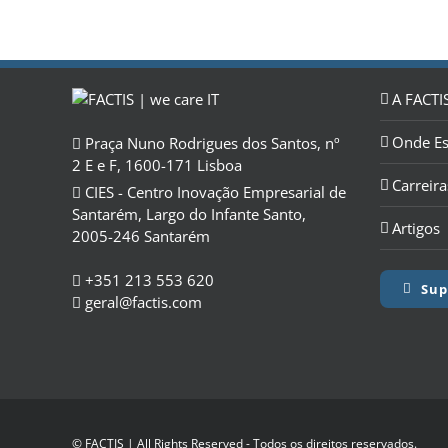
A FACTI
Onde E
Praça Nuno Rodrigues dos Santos, nº
2 E e F, 1600-171 Lisboa
Carreira
CIES - Centro Inovação Empresarial de
Santarém, Largo do Infante Santo,
Artigos
2005-246 Santarém
+351 213 553 620
Sup
geral@factis.com
© FACTIS | All Rights Reserved - Todos os direitos reservados.