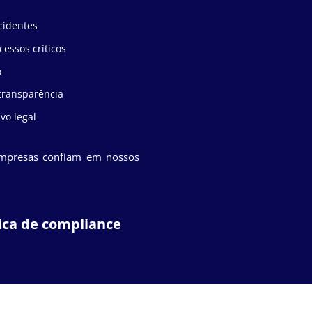
cidentes
essos críticos
o
transparência
vo legal
empresas confiam em nossos
tica de compliance