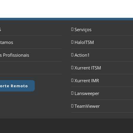
S
Serviços
stamos
HaloITSM
s Profissionais
Action1
Xurrent ITSM
Xurrent IMR
orte Remoto
Lansweeper
TeamViewer