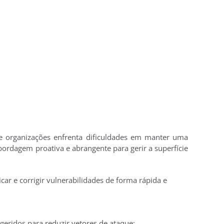
 e organizações enfrenta dificuldades em manter uma
abordagem proativa e abrangente para gerir a superfície
ar e corrigir vulnerabilidades de forma rápida e
 geridos para reduzir vetores de ataque;