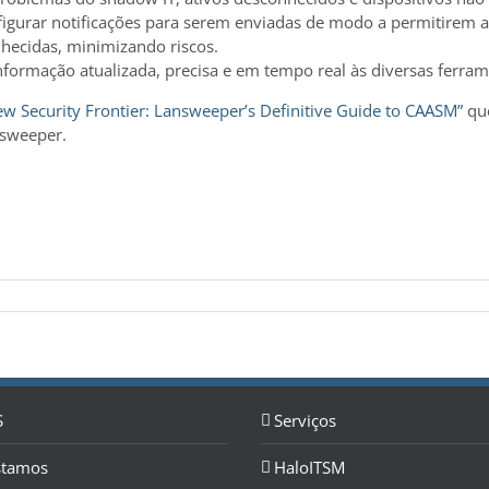
nfigurar notificações para serem enviadas de modo a permitirem
lhecidas, minimizando riscos.
 informação atualizada, precisa e em tempo real às diversas ferr
 Security Frontier: Lansweeper’s Definitive Guide to CAASM”
que
nsweeper.
S
Serviços
stamos
HaloITSM