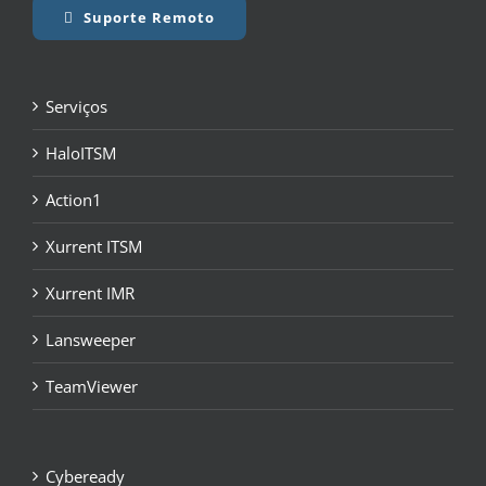
Suporte Remoto
Serviços
HaloITSM
Action1
Xurrent ITSM
Xurrent IMR
Lansweeper
TeamViewer
Cybeready