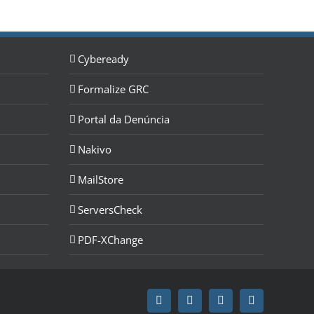
Cybeready
Formalize GRC
Portal da Denúncia
Nakivo
MailStore
ServersCheck
PDF-XChange
Facebook
LinkedIn
YouTube
Email