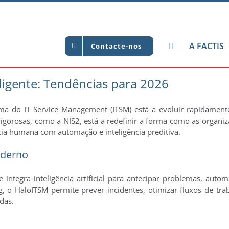
A FACTIS
Contacte-nos
ligente: Tendências para 2026
o IT Service Management (ITSM) está a evoluir rapidamente. A
gorosas, como a NIS2, está a redefinir a forma como as organiza
cia humana com automação e inteligência preditiva.
oderno
e integra inteligência artificial para antecipar problemas, auto
g, o HaloITSM permite prever incidentes, otimizar fluxos de trab
das.