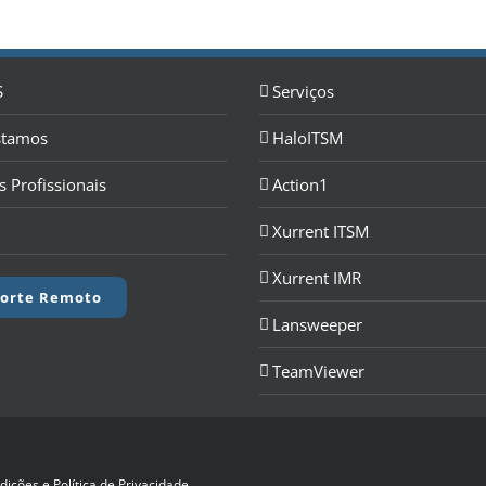
S
Serviços
stamos
HaloITSM
s Profissionais
Action1
Xurrent ITSM
Xurrent IMR
orte Remoto
Lansweeper
TeamViewer
ições e Política de Privacidade
.