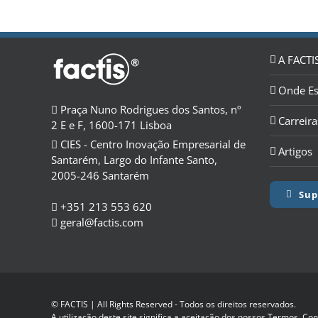
A FACTI
Onde E
Praça Nuno Rodrigues dos Santos, nº
Carreira
2 E e F, 1600-171 Lisboa
CIES - Centro Inovação Empresarial de
Artigos
Santarém, Largo do Infante Santo,
2005-246 Santarém
Sup
+351 213 553 620
geral@factis.com
© FACTIS | All Rights Reserved - Todos os direitos reservados.
A utilização deste site significa a aceitação dos nossos
Termos, Cond