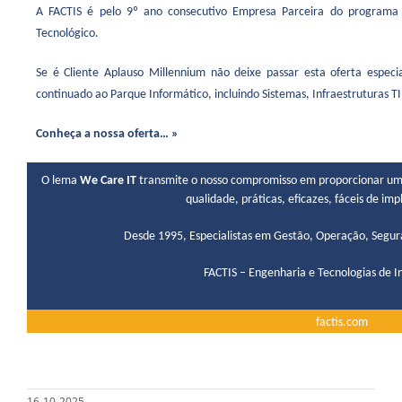
A FACTIS é pelo 9º ano consecutivo Empresa Parceira do programa
Tecnológico.
Se é Cliente Aplauso Millennium não deixe passar esta oferta especia
continuado ao Parque Informático, incluindo Sistemas, Infraestruturas TI
Conheça a nossa oferta… »
O lema
We Care IT
transmite o nosso compromisso em proporcionar um s
qualidade, práticas, eficazes, fáceis de i
Desde 1995, Especialistas em Gestão, Operação, Segur
FACTIS – Engenharia e Tecnologias de I
factis.com
16-10-2025