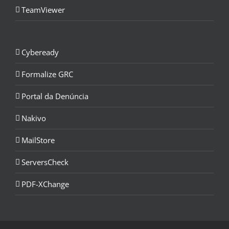
TeamViewer
Cybeready
Formalize GRC
Portal da Denúncia
Nakivo
MailStore
ServersCheck
PDF-XChange