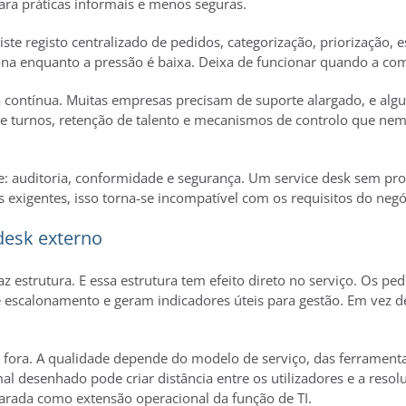
para práticas informais e menos seguras.
xiste registo centralizado de pedidos, categorização, priorizaçã
na enquanto a pressão é baixa. Deixa de funcionar quando a co
ura contínua. Muitas empresas precisam de suporte alargado, e 
 de turnos, retenção de talento e mecanismos de controlo que n
 auditoria, conformidade e segurança. Um service desk sem proc
 exigentes, isso torna-se incompatível com os requisitos do negó
desk externo
estrutura. E essa estrutura tem efeito direto no serviço. Os ped
de escalonamento e geram indicadores úteis para gestão. Em vez 
 fora. A qualidade depende do modelo de serviço, das ferramenta
 desenhado pode criar distância entre os utilizadores e a resoluç
arada como extensão operacional da função de TI.