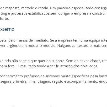
de resposta, método e escala. Um parceiro especializado conseg
rting e processos estabilizados sem obrigar a empresa a construi
forte.
externo
posta, pelo menos de imediato. Se a empresa tem uma equipa in
haver urgência em mudar o modelo. Nalguns contextos, o mais sen
inda não sabe o que quer do suporte. Sem objetivos claros, cat
para fora. O resultado tende a ser frustração dos dois lados.
 conhecimento profundo de sistemas muito específicos pesa basta
ssegura primeira linha, triagem, registo e acompanhamento, en