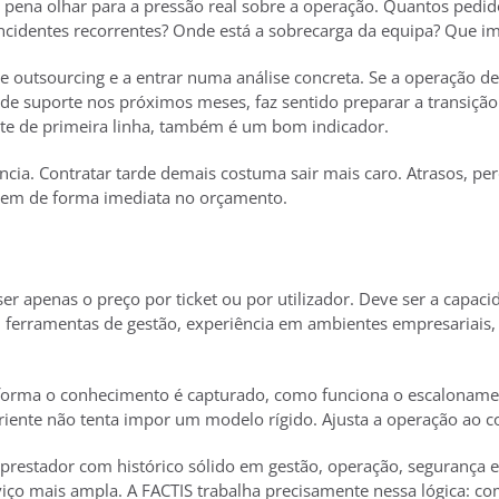
a pena olhar para a pressão real sobre a operação. Quantos pe
incidentes recorrentes? Onde está a sobrecarga da equipa? Que i
re outsourcing e a entrar numa análise concreta. Se a operação 
 de suporte nos próximos meses, faz sentido preparar a transição 
rte de primeira linha, também é um bom indicador.
ia. Contratar tarde demais costuma sair mais caro. Atrasos, per
cem de forma imediata no orçamento.
ser apenas o preço por ticket ou por utilizador. Deve ser a capac
, ferramentas de gestão, experiência em ambientes empresariais, 
e forma o conhecimento é capturado, como funciona o escaloname
riente não tenta impor um modelo rígido. Ajusta a operação ao c
 prestador com histórico sólido em gestão, operação, segurança
iço mais ampla. A FACTIS trabalha precisamente nessa lógica: co