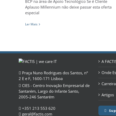
BCP na área de Apoio Tecnológico Se é Cliente
Aplauso Millennium não deixe passar esta oferta
especial
Ler Mais
A FACTI
Onde E
Praça Nuno Rodrigues dos Santos, nº
2 E e F, 1600-171 Lisboa
Carreira
CIES - Centro Inovação Empresarial de
Santarém, Largo do Infante Santo,
Artigos
2005-246 Santarém
+351 213 553 620
Sup
geral@factis.com