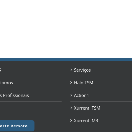
S
Serviços
stamos
HaloITSM
s Profissionais
Action1
Xurrent ITSM
Xurrent IMR
orte Remoto