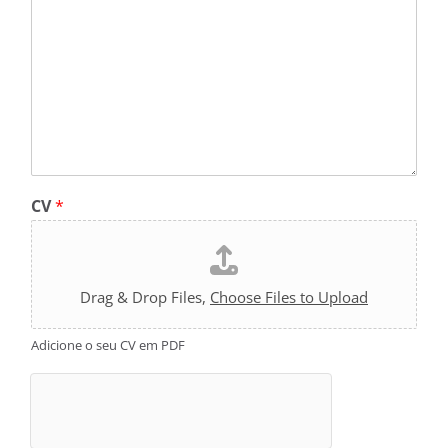
A
CV
*
p
r
e
s
e
Drag & Drop Files,
Choose Files to Upload
n
t
Adicione o seu CV em PDF
a
ç
ã
o
A