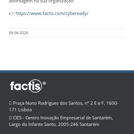
abordagem na sua organização:
👉
https://www.factis.com/cybeready/
09-06-2026
Praça Nuno Rodrigues dos Santos, nº 2 E e F, 1600-
171 Lisboa
CIES - Centro Inovação Empresarial de Santarém,
Largo do Infante Santo, 2005-246 Santarém