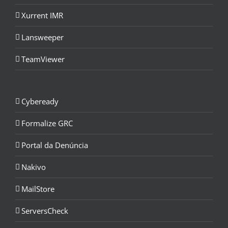
Xurrent IMR
Lansweeper
TeamViewer
Cybeready
Formalize GRC
Portal da Denúncia
Nakivo
MailStore
ServersCheck