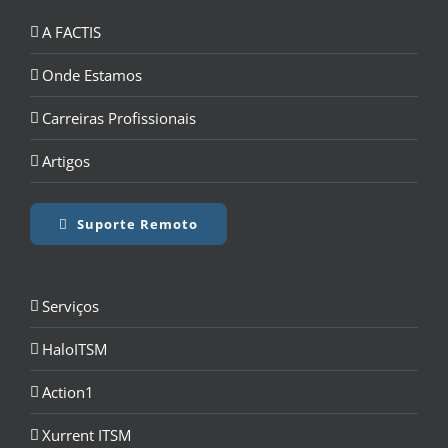
A FACTIS
Onde Estamos
Carreiras Profissionais
Artigos
Suporte Remoto
Serviços
HaloITSM
Action1
Xurrent ITSM