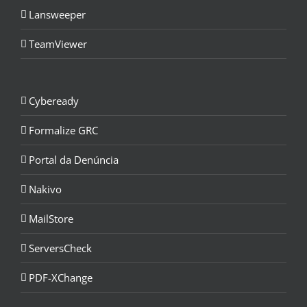
Lansweeper
TeamViewer
Cybeready
Formalize GRC
Portal da Denúncia
Nakivo
MailStore
ServersCheck
PDF-XChange