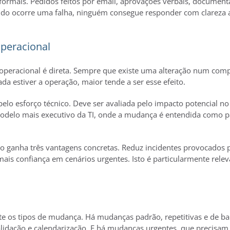
rmais. Pedidos feitos por email, aprovações verbais, documenta
ando ocorre uma falha, ninguém consegue responder com clareza 
peracional
 operacional é direta. Sempre que existe uma alteração num comp
 estiver a operação, maior tende a ser esse efeito.
lo esforço técnico. Deve ser avaliada pelo impacto potencial no s
 modelo mais executivo da TI, onde a mudança é entendida como 
 ganha três vantagens concretas. Reduz incidentes provocados p
ais confiança em cenários urgentes. Isto é particularmente re
te os tipos de mudança. Há mudanças padrão, repetitivas e de ba
idação e calendarização. E há mudanças urgentes, que precisam 