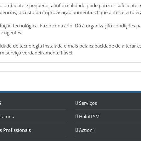
o o ambiente é pequeno, a informalidade pode parecer suficiente.
dências, o custo da improvisação aumenta. O que antes era tolerá
ução tecnológica. Faz o contrário. Dá à organização condições pa
exigentes.
ade de tecnologia instalada e mais pela capacidade de alterar e
m serviço verdadeiramente fiável.
S
Serviços
stamos
HaloITSM
s Profissionais
Action1