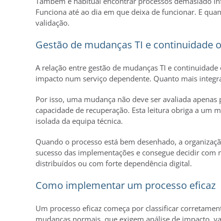
Também é habitual encontrar processos demasiado info
Funciona até ao dia em que deixa de funcionar. E qu
validação.
Gestão de mudanças TI e continuidade o
A relação entre gestão de mudanças TI e continuidade
impacto num serviço dependente. Quanto mais integrada
Por isso, uma mudança não deve ser avaliada apenas pe
capacidade de recuperação. Esta leitura obriga a um
isolada da equipa técnica.
Quando o processo está bem desenhado, a organização
sucesso das implementações e consegue decidir com m
distribuídos ou com forte dependência digital.
Como implementar um processo eficaz
Um processo eficaz começa por classificar corretamen
mudanças normais, que exigem análise de impacto, val