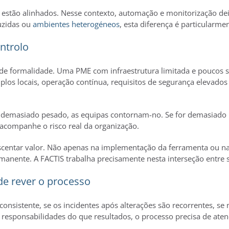
a estão alinhados. Nesse contexto, automação e monitorização d
uzidas ou
ambientes heterogéneos
, esta diferença é particularmen
ntrolo
e formalidade. Uma PME com infraestrutura limitada e poucos se
plos locais, operação contínua, requisitos de segurança elevados 
r demasiado pesado, as equipas contornam-no. Se for demasiado 
acompanhe o risco real da organização.
centar valor. Não apenas na implementação da ferramenta ou na
rmanente. A FACTIS trabalha precisamente nesta interseção entre s
de rever o processo
onsistente, se os incidentes após alterações são recorrentes, se n
 responsabilidades do que resultados, o processo precisa de aten