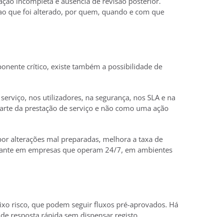
ção incompleta e ausência de revisão posterior.
ao que foi alterado, por quem, quando e com que
onente crítico, existe também a possibilidade de
erviço, nos utilizadores, na segurança, nos SLA e na
parte da prestação de serviço e não como uma ação
or alterações mal preparadas, melhora a taxa de
levante em empresas que operam 24/7, em ambientes
ixo risco, que podem seguir fluxos pré-aprovados. Há
de resposta rápida sem dispensar registo,