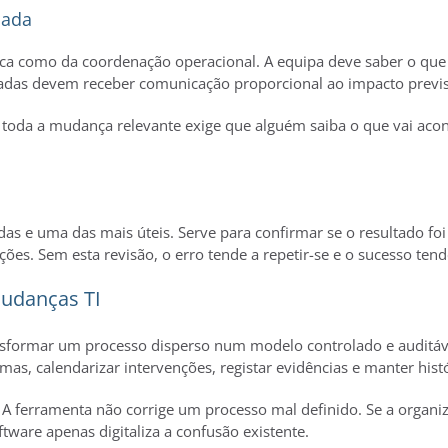
uada
a como da coordenação operacional. A equipa deve saber o que 
tadas devem receber comunicação proporcional ao impacto previs
da a mudança relevante exige que alguém saiba o que vai aconte
as e uma das mais úteis. Serve para confirmar se o resultado foi
ões. Sem esta revisão, o erro tende a repetir-se e o sucesso tende
mudanças TI
formar um processo disperso num modelo controlado e auditáve
s, calendarizar intervenções, registar evidências e manter histó
a. A ferramenta não corrige um processo mal definido. Se a orga
tware apenas digitaliza a confusão existente.