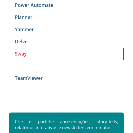
Power Automate
Planner
Yammer
Delve
Sway
TeamViewer
Crie e partilhe apresentações, story-tells,
relatórios interativos e newsletters em minutos