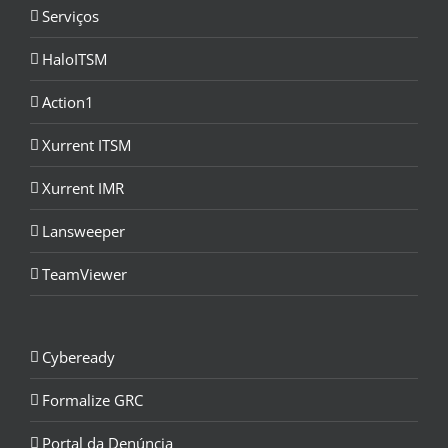
Serviços
HaloITSM
Action1
Xurrent ITSM
Xurrent IMR
Lansweeper
TeamViewer
Cybeready
Formalize GRC
Portal da Denúncia