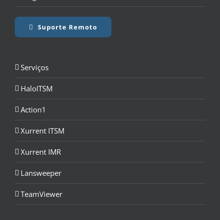
Suporte Remoto
Serviços
HaloITSM
Action1
Xurrent ITSM
Xurrent IMR
Lansweeper
TeamViewer