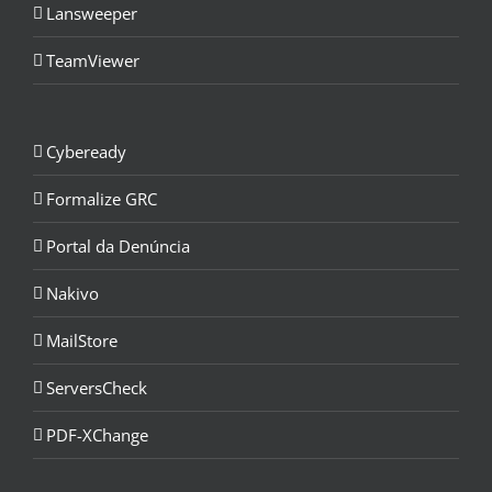
Lansweeper
TeamViewer
Cybeready
Formalize GRC
Portal da Denúncia
Nakivo
MailStore
ServersCheck
PDF-XChange