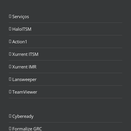
Serviços
HaloITSM
Action1
Xurrent ITSM
Xurrent IMR
Lansweeper
TeamViewer
Cybeready
Formalize GRC