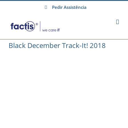
Skip
Pedir Assistência
to
content
Black December Track-It! 2018