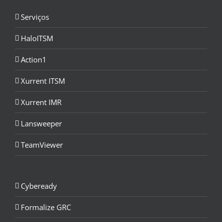
Serviços
HaloITSM
Action1
Xurrent ITSM
Xurrent IMR
Lansweeper
TeamViewer
Cybeready
Formalize GRC